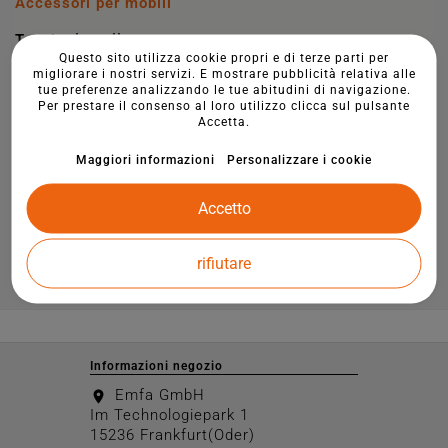
Accessori per mobili

Tappi a lamelle
Questo sito utilizza cookie propri e di terze parti per
migliorare i nostri servizi. E mostrare pubblicità relativa alle

Tappi terminali per tubi
tue preferenze analizzando le tue abitudini di navigazione.
Per prestare il consenso al loro utilizzo clicca sul pulsante

Cappucci di protezione per viti e dadi
Accetta.
Maggiori informazioni
Personalizzare i cookie

Tappi di copertura per fori

Cappucci per pali di recinzione
Accetto

Accessori per recinzioni
rifiutare
Kappen und Stopfen
Informazioni negozio
Emfa GmbH
location_on
Im Technologiepark 1
15236 Frankfurt(Oder)