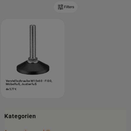
tune
Filters
Verstellschraube M10x60 - FI30,
Möbelfuß, Justierfuß
da 5,77 €
Kategorien