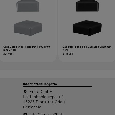
Cappucci per palo quadrato 100x100
Cappucci per palo quadrato 80x80 mm
mm Grigio
Nero
da 17,91 €
da 15,75 €
Informazioni negozio
Emfa GmbH
location_on
Im Technologiepark 1
15236 Frankfurt(Oder)
Germania
info@emfa-b2b.it
email