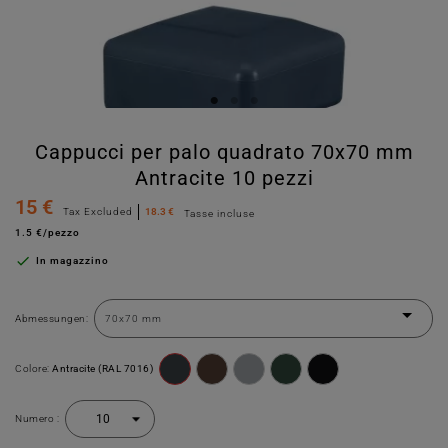
Cappucci per palo quadrato 70x70 mm
Antracite 10 pezzi
15 €
Tax Excluded
18.3 €
Tasse incluse
1.5 €/pezzo

In magazzino
Abmessungen:
Colore:
Antracite (RAL 7016)
Numero :