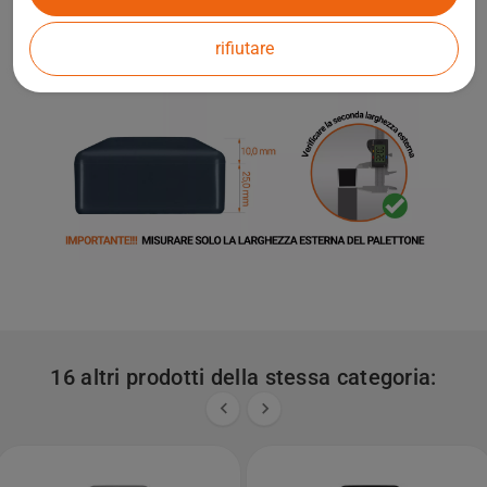
rifiutare
16 altri prodotti della stessa categoria:

