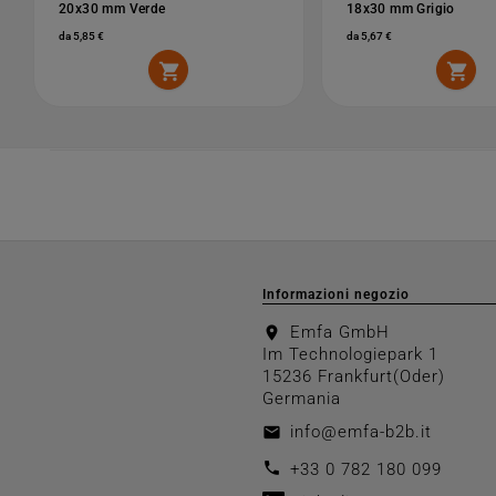
20x30 mm Verde
18x30 mm Grigio
da 5,85 €
da 5,67 €


Informazioni negozio
Emfa GmbH
location_on
Im Technologiepark 1
15236 Frankfurt(Oder)
Germania
info@emfa-b2b.it
email
call
+33 0 782 180 099