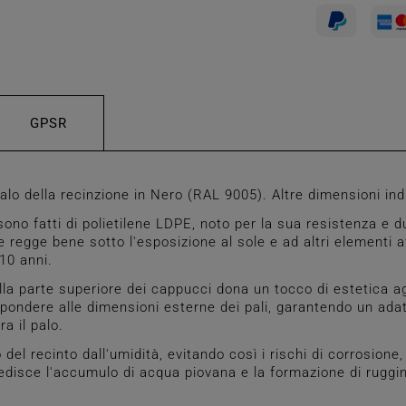
GPSR
o della recinzione in Nero (RAL 9005). Altre dimensioni ind
o fatti di polietilene LDPE, noto per la sua resistenza e dur
regge bene sotto l'esposizione al sole e ad altri elementi at
10 anni.
la parte superiore dei cappucci dona un tocco di estetica ag
ondere alle dimensioni esterne dei pali, garantendo un adat
a il palo.
del recinto dall'umidità, evitando così i rischi di corrosio
mpedisce l'accumulo di acqua piovana e la formazione di rug