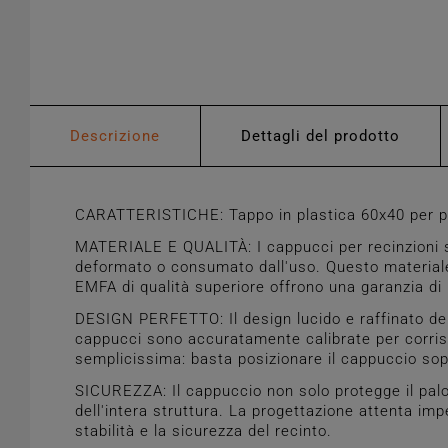
Descrizione
Dettagli del prodotto
CARATTERISTICHE: Tappo in plastica 60x40 per pal
MATERIALE E QUALITÀ: I cappucci per recinzioni son
deformato o consumato dall'uso. Questo materiale 
EMFA di qualità superiore offrono una garanzia di 
DESIGN PERFETTO: Il design lucido e raffinato del
cappucci sono accuratamente calibrate per corrisp
semplicissima: basta posizionare il cappuccio sopr
SICUREZZA: Il cappuccio non solo protegge il palo 
dell'intera struttura. La progettazione attenta i
stabilità e la sicurezza del recinto.