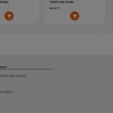
Grigio
18x30 mm Verde
da 5,67 €


count
zioni personali
 credito