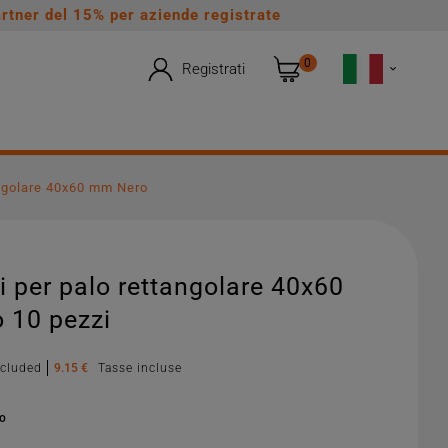
rtner del 15% per aziende registrate
0
Registrati

angolare 40x60 mm Nero
 per palo rettangolare 40x60
 10 pezzi
xcluded
9.15 €
Tasse incluse
no