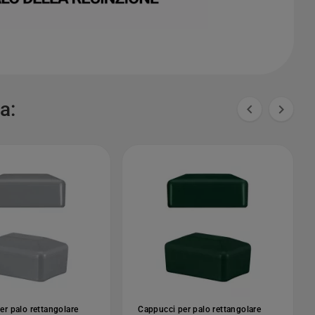
a:


er palo rettangolare
Cappucci per palo rettangolare