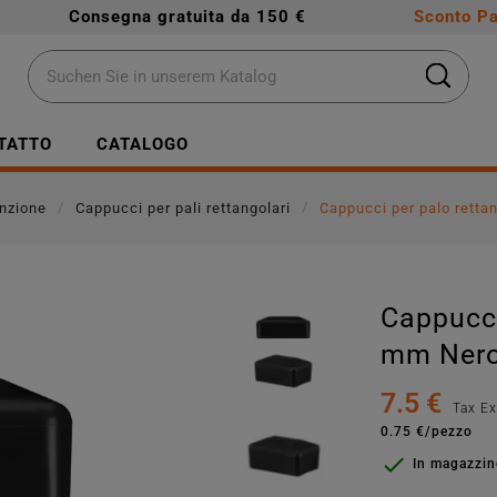
Consegna gratuita da 150 €
Sconto Pa
TATTO
CATALOGO
inzione
Cappucci per pali rettangolari
Cappucci per palo rett
Cappucci
mm Nero
7.5 €
Tax E
0.75 €/pezzo

In magazzi