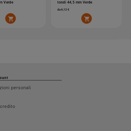
mm Verde
tondi 44,5 mm Verde
da 6,12 €


count
zioni personali
 credito