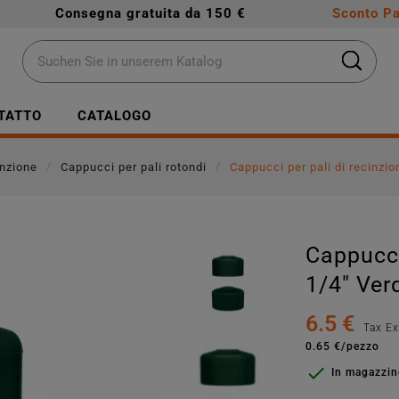
Consegna gratuita da 150 €
Sconto Pa
TATTO
CATALOGO
inzione
Cappucci per pali rotondi
Cappucci per pali di recinzio
Cappucci
1/4" Ver
6.5 €
Tax E
0.65 €/pezzo

In magazzi