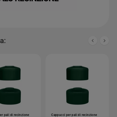
a:


r pali di recinzione
Cappucci per pali di recinzione