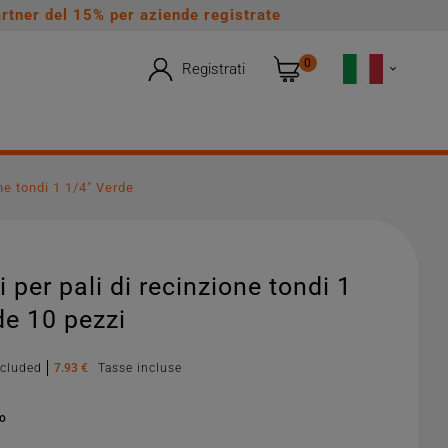
rtner del 15% per aziende registrate
0
Registrati

ne tondi 1 1/4" Verde
 per pali di recinzione tondi 1
de 10 pezzi
xcluded
7.93 €
Tasse incluse
no