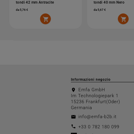
tondi 42 mm Antracite
tondi 40 mm Nero
da 5,76 €
da 5,67 €


Informazioni negozio
Emfa GmbH
location_on
Im Technologiepark 1
15236 Frankfurt(Oder)
Germania
info@emfa-b2b.it
email
call
+33 0 782 180 099