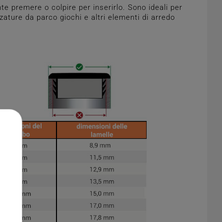
te premere o colpire per inserirlo. Sono ideali per
ezzature da parco giochi e altri elementi di arredo