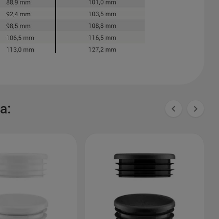
a:

