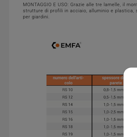
MONTAGGIO E USO: Grazie alle tre lamelle, il monta
strutture di profili in acciaio, alluminio e plastica
per giardini.