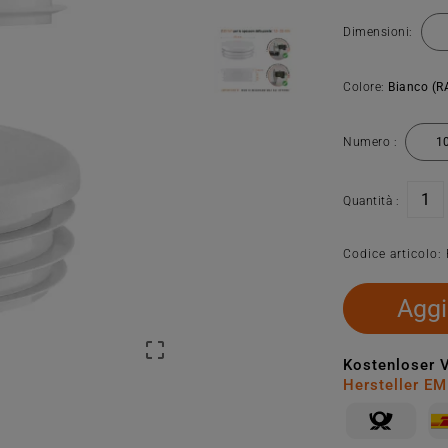
Dimensioni:
Colore:
Bianco (R
Numero :
Quantità :
Codice articolo:
Aggi

Kostenloser 
Hersteller E