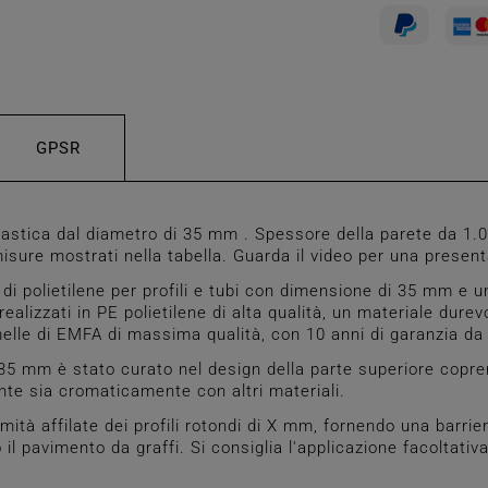
GPSR
stica dal diametro di 35 mm . Spessore della parete da 1.0
isure mostrati nella tabella. Guarda il video per una present
 polietilene per profili e tubi con dimensione di 35 mm e u
ealizzati in PE polietilene di alta qualità, un materiale dure
melle di EMFA di massima qualità, con 10 anni di garanzia da
5 mm è stato curato nel design della parte superiore copren
ente sia cromaticamente con altri materiali.
ità affilate dei profili rotondi di X mm, fornendo una barrie
l pavimento da graffi. Si consiglia l'applicazione facoltativ