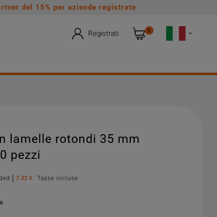
rtner del 15% per aziende registrate
0
Registrati

n lamelle rotondi 35 mm
0 pezzi
uded
7.32 €
Tasse incluse
no