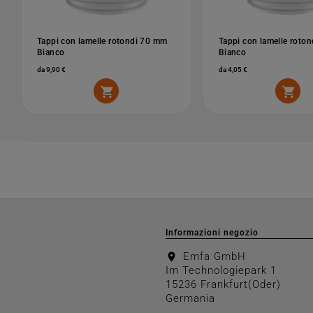
Tappi con lamelle rotondi 70 mm
Tappi con lamelle roto
Bianco
Bianco
da 9,90 €
da 4,05 €


Informazioni negozio
Emfa GmbH
location_on
Im Technologiepark 1
15236 Frankfurt(Oder)
Germania