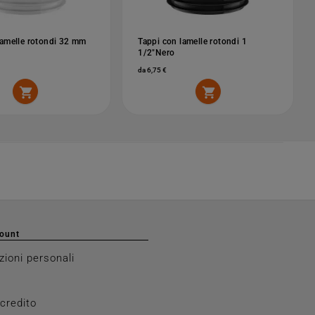
lamelle rotondi 32 mm
Tappi con lamelle rotondi 1
1/2"Nero
da 6,75 €


count
zioni personali
 credito