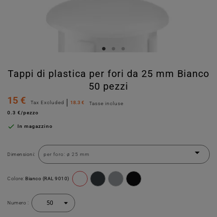
Tappi di plastica per fori da 25 mm Bianco
50 pezzi
15 €
Tax Excluded
18.3 €
Tasse incluse
0.3 €/pezzo

In magazzino
Dimensioni:
Colore:
Bianco (RAL 9010)
Numero :