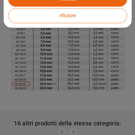
rifiutare
16 altri prodotti della stessa categoria:

