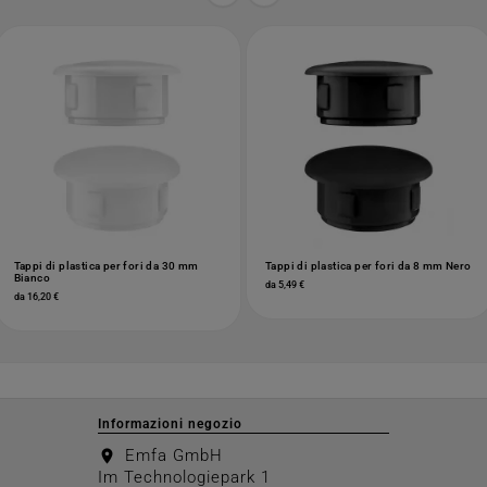
Tappi di plastica per fori da 30 mm
Tappi di plastica per fori da 8 mm Nero
Bianco
da 5,49 €
da 16,20 €
Informazioni negozio
Emfa GmbH
location_on
Im Technologiepark 1