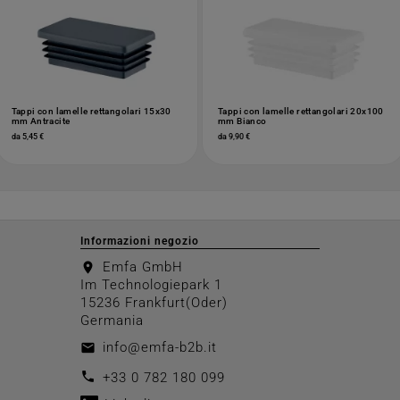
Tappi con lamelle rettangolari 15x30
Tappi con lamelle rettangolari 20x100
mm Antracite
mm Bianco
da 5,45 €
da 9,90 €
Informazioni negozio
Emfa GmbH
location_on
Im Technologiepark 1
15236 Frankfurt(Oder)
Germania
info@emfa-b2b.it
email
call
+33 0 782 180 099