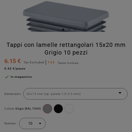
Tappi con lamelle rettangolari 15x20 mm
Grigio 10 pezzi
6.15 €
Tax Excluded
7.5 €
Tasse incluse
0.62 €/pezzo

In magazzino
Dimensioni:
Colore:
Grigio (RAL 7040)
Numero :