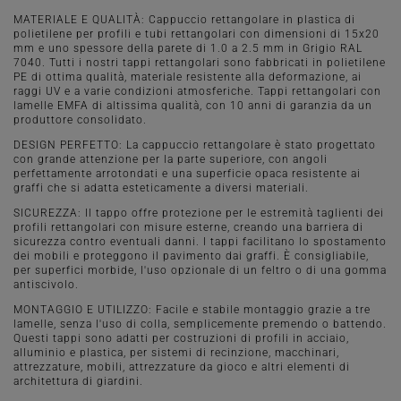
MATERIALE E QUALITÀ: Cappuccio rettangolare in plastica di
polietilene per profili e tubi rettangolari con dimensioni di 15x20
mm e uno spessore della parete di 1.0 a 2.5 mm in Grigio RAL
7040. Tutti i nostri tappi rettangolari sono fabbricati in polietilene
PE di ottima qualità, materiale resistente alla deformazione, ai
raggi UV e a varie condizioni atmosferiche. Tappi rettangolari con
lamelle EMFA di altissima qualità, con 10 anni di garanzia da un
produttore consolidato.
DESIGN PERFETTO: La cappuccio rettangolare è stato progettato
con grande attenzione per la parte superiore, con angoli
perfettamente arrotondati e una superficie opaca resistente ai
graffi che si adatta esteticamente a diversi materiali.
SICUREZZA: Il tappo offre protezione per le estremità taglienti dei
profili rettangolari con misure esterne, creando una barriera di
sicurezza contro eventuali danni. I tappi facilitano lo spostamento
dei mobili e proteggono il pavimento dai graffi. È consigliabile,
per superfici morbide, l'uso opzionale di un feltro o di una gomma
antiscivolo.
MONTAGGIO E UTILIZZO: Facile e stabile montaggio grazie a tre
lamelle, senza l'uso di colla, semplicemente premendo o battendo.
Questi tappi sono adatti per costruzioni di profili in acciaio,
alluminio e plastica, per sistemi di recinzione, macchinari,
attrezzature, mobili, attrezzature da gioco e altri elementi di
architettura di giardini.