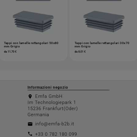
Tappi con lamelle rettangolari 50x80
Tappi con lamelle rettangolari 30x70
mm Grigio
mm Grigio
da 11,70 €
da 8,01 €
Informazioni negozio
Emfa GmbH
location_on
Im Technologiepark 1
15236 Frankfurt(Oder)
Germania
info@emfa-b2b.it
email
call
+33 0 782 180 099