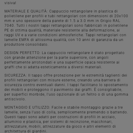
visiva!
MATERIALE E QUALITÀ: Cappuccio rettangolare in plastica di
polietilene per profili e tubi rettangolari con dimensioni di 20x100
mm e uno spessore della parete di 1.5 a 3.0 mm in Grigio RAL
7040. Tutti i nostri tappi rettangolari sono fabbricati in polietilene
PE di ottima qualità, materiale resistente alla deformazione, ai
raggi UV e a varie condizioni atmosferiche. Tappi rettangolari con
lamelle EMFA di altissima qualità, con 10 anni di garanzia da un
produttore consolidato.
DESIGN PERFETTO: La cappuccio rettangolare è stato progettato
con grande attenzione per la parte superiore, con angoli
perfettamente arrotondati e una superficie opaca resistente ai
graffi che si adatta esteticamente a diversi materiali.
SICUREZZA: Il tappo offre protezione per le estremità taglienti dei
profili rettangolari con misure esterne, creando una barriera di
sicurezza contro eventuali danni. I tappi facilitano lo spostamento
dei mobili e proteggono il pavimento dai graffi. È consigliabile,
per superfici morbide, l'uso opzionale di un feltro o di una gomma
antiscivolo.
MONTAGGIO E UTILIZZO: Facile e stabile montaggio grazie a tre
lamelle, senza l'uso di colla, semplicemente premendo o battendo.
Questi tappi sono adatti per costruzioni di profili in acciaio,
alluminio e plastica, per sistemi di recinzione, macchinari,
attrezzature, mobili, attrezzature da gioco e altri elementi di
architettura di giardini.