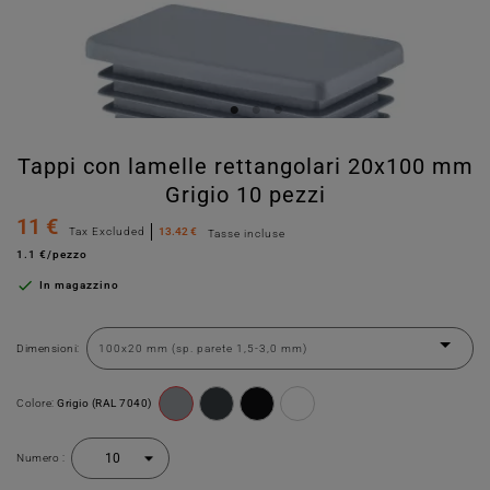
Tappi con lamelle rettangolari 20x100 mm
Grigio 10 pezzi
11 €
Tax Excluded
13.42 €
Tasse incluse
1.1 €/pezzo

In magazzino
Dimensioni:
Colore:
Grigio (RAL 7040)
Numero :