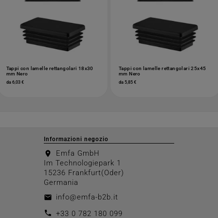
Tappi con lamelle rettangolari 18x30
Tappi con lamelle rettangolari 25x45
mm Nero
mm Nero
da 6,03 €
da 5,85 €
Informazioni negozio
Emfa GmbH
location_on
Im Technologiepark 1
15236 Frankfurt(Oder)
Germania
info@emfa-b2b.it
email
call
+33 0 782 180 099