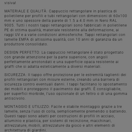
visiva!
MATERIALE E QUALITÀ: Cappuccio rettangolare in plastica di
polietilene per profili e tubi rettangolari con dimensioni di 60x100
mm e uno spessore della parete di 1.5 a 4.0 mm in Nero RAL
9005. Tutti i nostri tappi rettangolari sono fabbricati in polietilene
PE di ottima qualità, materiale resistente alla deformazione, ai
raggi UV e a varie condizioni atmosferiche. Tappi rettangolari con
lamelle EMFA di altissima qualità, con 10 anni di garanzia da un
produttore consolidato.
DESIGN PERFETTO: La cappuccio rettangolare è stato progettato
con grande attenzione per la parte superiore, con angoli
perfettamente arrotondati e una superficie opaca resistente ai
graffi che si adatta esteticamente a diversi materiali.
SICUREZZA: Il tappo offre protezione per le estremità taglienti dei
profili rettangolari con misure esterne, creando una barriera di
sicurezza contro eventuali danni. I tappi facilitano lo spostamento
dei mobili e proteggono il pavimento dai graffi. È consigliabile,
per superfici morbide, l'uso opzionale di un feltro o di una gomma
antiscivolo.
MONTAGGIO E UTILIZZO: Facile e stabile montaggio grazie a tre
lamelle, senza l'uso di colla, semplicemente premendo o battendo.
Questi tappi sono adatti per costruzioni di profili in acciaio,
alluminio e plastica, per sistemi di recinzione, macchinari,
attrezzature, mobili, attrezzature da gioco e altri elementi di
architettura di giardini.