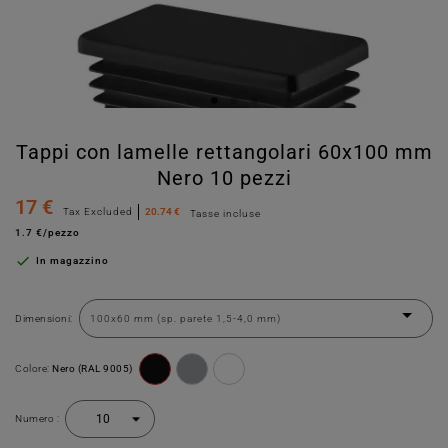
Tappi con lamelle rettangolari 60x100 mm
Nero 10 pezzi
17 €
Tax Excluded
20.74 €
Tasse incluse
1.7 €/pezzo

In magazzino
Dimensioni:
Colore:
Nero (RAL 9005)
Numero :