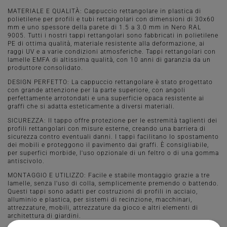
MATERIALE E QUALITÀ: Cappuccio rettangolare in plastica di
polietilene per profili e tubi rettangolari con dimensioni di 30x60
mm e uno spessore della parete di 1.5 a 3.0 mm in Nero RAL
9005. Tutti i nostri tappi rettangolari sono fabbricati in polietilene
PE di ottima qualità, materiale resistente alla deformazione, ai
raggi UV e a varie condizioni atmosferiche. Tappi rettangolari con
lamelle EMFA di altissima qualità, con 10 anni di garanzia da un
produttore consolidato.
DESIGN PERFETTO: La cappuccio rettangolare è stato progettato
con grande attenzione per la parte superiore, con angoli
perfettamente arrotondati e una superficie opaca resistente ai
graffi che si adatta esteticamente a diversi materiali.
SICUREZZA: Il tappo offre protezione per le estremità taglienti dei
profili rettangolari con misure esterne, creando una barriera di
sicurezza contro eventuali danni. I tappi facilitano lo spostamento
dei mobili e proteggono il pavimento dai graffi. È consigliabile,
per superfici morbide, l'uso opzionale di un feltro o di una gomma
antiscivolo.
MONTAGGIO E UTILIZZO: Facile e stabile montaggio grazie a tre
lamelle, senza l'uso di colla, semplicemente premendo o battendo.
Questi tappi sono adatti per costruzioni di profili in acciaio,
alluminio e plastica, per sistemi di recinzione, macchinari,
attrezzature, mobili, attrezzature da gioco e altri elementi di
architettura di giardini.