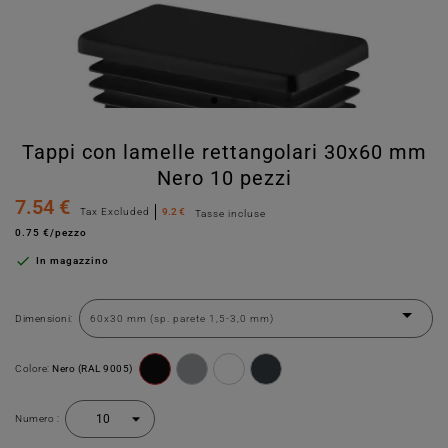
Tappi con lamelle rettangolari 30x60 mm
Nero 10 pezzi
7.54 €
Tax Excluded
9.2 €
Tasse incluse
0.75 €/pezzo

In magazzino
Dimensioni:
Colore:
Nero (RAL 9005)
Numero :