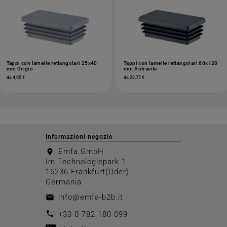
Tappi con lamelle rettangolari 25x40
Tappi con lamelle rettangolari 60x120
mm Grigio
mm Antracite
da 4,95 €
da 22,77 €
Informazioni negozio
Emfa GmbH
location_on
Im Technologiepark 1
15236 Frankfurt(Oder)
Germania
info@emfa-b2b.it
email
call
+33 0 782 180 099