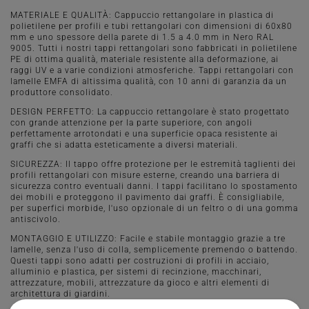
MATERIALE E QUALITÀ: Cappuccio rettangolare in plastica di
polietilene per profili e tubi rettangolari con dimensioni di 60x80
mm e uno spessore della parete di 1.5 a 4.0 mm in Nero RAL
9005. Tutti i nostri tappi rettangolari sono fabbricati in polietilene
PE di ottima qualità, materiale resistente alla deformazione, ai
raggi UV e a varie condizioni atmosferiche. Tappi rettangolari con
lamelle EMFA di altissima qualità, con 10 anni di garanzia da un
produttore consolidato.
DESIGN PERFETTO: La cappuccio rettangolare è stato progettato
con grande attenzione per la parte superiore, con angoli
perfettamente arrotondati e una superficie opaca resistente ai
graffi che si adatta esteticamente a diversi materiali.
SICUREZZA: Il tappo offre protezione per le estremità taglienti dei
profili rettangolari con misure esterne, creando una barriera di
sicurezza contro eventuali danni. I tappi facilitano lo spostamento
dei mobili e proteggono il pavimento dai graffi. È consigliabile,
per superfici morbide, l'uso opzionale di un feltro o di una gomma
antiscivolo.
MONTAGGIO E UTILIZZO: Facile e stabile montaggio grazie a tre
lamelle, senza l'uso di colla, semplicemente premendo o battendo.
Questi tappi sono adatti per costruzioni di profili in acciaio,
alluminio e plastica, per sistemi di recinzione, macchinari,
attrezzature, mobili, attrezzature da gioco e altri elementi di
architettura di giardini.