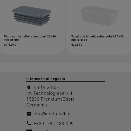
Tappi con lamelle rettangolari 25x80
Tappi con lamelle rettangolari 20x30
mm Grigio
mm Bianco
da 13,50 €
da 5,63 €
Informazioni negozio
Emfa GmbH
location_on
Im Technologiepark 1
15236 Frankfurt(Oder)
Germania
info@emfa-b2b.it
email
call
+33 0 782 180 099