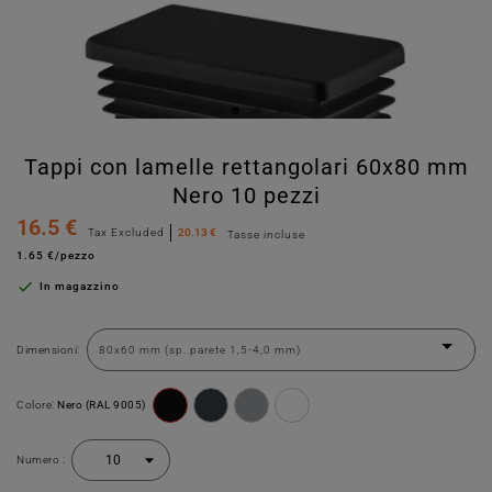
Tappi con lamelle rettangolari 60x80 mm
Nero 10 pezzi
16.5 €
Tax Excluded
20.13 €
Tasse incluse
1.65 €/pezzo

In magazzino
Dimensioni:
Colore:
Nero (RAL 9005)
Numero :