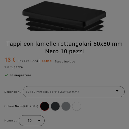
Tappi con lamelle rettangolari 50x80 mm
Nero 10 pezzi
13 €
Tax Excluded
15.86 €
Tasse incluse
1.3 €/pezzo

In magazzino
Dimensioni:
Colore:
Nero (RAL 9005)
Numero :