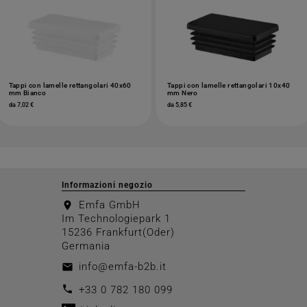
Tappi con lamelle rettangolari 40x60
Tappi con lamelle rettangolari 10x40
mm Bianco
mm Nero
da 7,02 €
da 5,85 €
Informazioni negozio
Emfa GmbH
location_on
Im Technologiepark 1
15236 Frankfurt(Oder)
Germania
info@emfa-b2b.it
email
call
+33 0 782 180 099