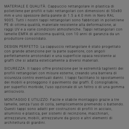
MATERIALE E QUALITÀ: Cappuccio rettangolare in plastica di
polietilene per profili e tubi rettangolari con dimensioni di 50x80
mm e uno spessore della parete di 1.5 a 4.0 mm in Nero RAL
9005. Tutti i nostri tappi rettangolari sono fabbricati in polietilene
PE di ottima qualità, materiale resistente alla deformazione, ai
raggi UV e a varie condizioni atmosferiche. Tappi rettangolari con
lamelle EMFA di altissima qualità, con 10 anni di garanzia da un
produttore consolidato.
DESIGN PERFETTO: La cappuccio rettangolare è stato progettato
con grande attenzione per la parte superiore, con angoli
perfettamente arrotondati e una superficie opaca resistente ai
graffi che si adatta esteticamente a diversi materiali.
SICUREZZA: Il tappo offre protezione per le estremità taglienti dei
profili rettangolari con misure esterne, creando una barriera di
sicurezza contro eventuali danni. I tappi facilitano lo spostamento
dei mobili e proteggono il pavimento dai graffi. È consigliabile,
per superfici morbide, l'uso opzionale di un feltro o di una gomma
antiscivolo.
MONTAGGIO E UTILIZZO: Facile e stabile montaggio grazie a tre
lamelle, senza l'uso di colla, semplicemente premendo o battendo.
Questi tappi sono adatti per costruzioni di profili in acciaio,
alluminio e plastica, per sistemi di recinzione, macchinari,
attrezzature, mobili, attrezzature da gioco e altri elementi di
architettura di giardini.