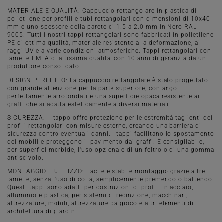
MATERIALE E QUALITÀ: Cappuccio rettangolare in plastica di
polietilene per profili e tubi rettangolari con dimensioni di 10x40
mm e uno spessore della parete di 1.5 a 2.0 mm in Nero RAL
9005. Tutti i nostri tappi rettangolari sono fabbricati in polietilene
PE di ottima qualità, materiale resistente alla deformazione, ai
raggi UV e a varie condizioni atmosferiche. Tappi rettangolari con
lamelle EMFA di altissima qualità, con 10 anni di garanzia da un
produttore consolidato.
DESIGN PERFETTO: La cappuccio rettangolare è stato progettato
con grande attenzione per la parte superiore, con angoli
perfettamente arrotondati e una superficie opaca resistente ai
graffi che si adatta esteticamente a diversi materiali.
SICUREZZA: Il tappo offre protezione per le estremità taglienti dei
profili rettangolari con misure esterne, creando una barriera di
sicurezza contro eventuali danni. I tappi facilitano lo spostamento
dei mobili e proteggono il pavimento dai graffi. È consigliabile,
per superfici morbide, l'uso opzionale di un feltro o di una gomma
antiscivolo.
MONTAGGIO E UTILIZZO: Facile e stabile montaggio grazie a tre
lamelle, senza l'uso di colla, semplicemente premendo o battendo.
Questi tappi sono adatti per costruzioni di profili in acciaio,
alluminio e plastica, per sistemi di recinzione, macchinari,
attrezzature, mobili, attrezzature da gioco e altri elementi di
architettura di giardini.