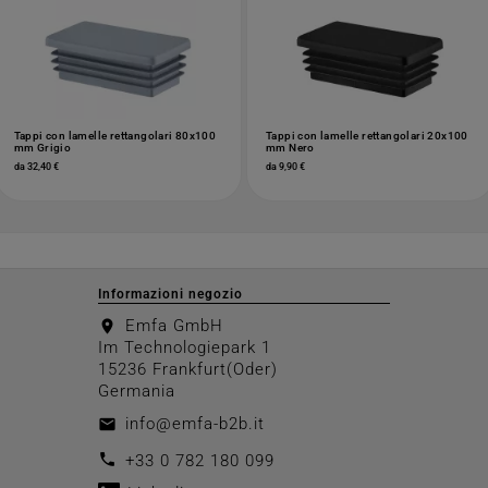
Tappi con lamelle rettangolari 80x100
Tappi con lamelle rettangolari 20x100
mm Grigio
mm Nero
da 32,40 €
da 9,90 €
Informazioni negozio
Emfa GmbH
location_on
Im Technologiepark 1
15236 Frankfurt(Oder)
Germania
info@emfa-b2b.it
email
call
+33 0 782 180 099