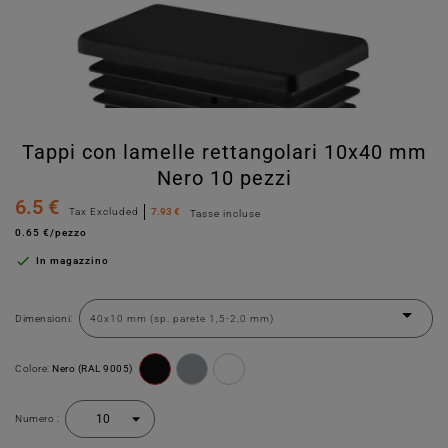
Tappi con lamelle rettangolari 10x40 mm
Nero 10 pezzi
6.5 €
Tax Excluded
7.93 €
Tasse incluse
0.65 €/pezzo

In magazzino
Dimensioni:
Colore:
Nero (RAL 9005)
Numero :