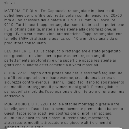
visiva!
MATERIALE E QUALITÀ: Cappuccio rettangolare in plastica di
polietilene per profili e tubi rettangolari con dimensioni di 20x60
mm e uno spessore della parete di 1.5 a 3.0 mm in Bianco RAL
9010. Tutti i nostri tappi rettangolari sono fabbricati in polietilene
PE di ottima qualità, materiale resistente alla deformazione, ai
raggi UV e a varie condizioni atmosferiche. Tappi rettangolari con
lamelle EMFA di altissima qualità, con 10 anni di garanzia da un
produttore consolidato.
DESIGN PERFETTO: La cappuccio rettangolare è stato progettato
con grande attenzione per la parte superiore, con angoli
perfettamente arrotondati e una superficie opaca resistente ai
graffi che si adatta esteticamente a diversi materiali.
SICUREZZA: Il tappo offre protezione per le estremità taglienti dei
profili rettangolari con misure esterne, creando una barriera di
sicurezza contro eventuali danni. I tappi facilitano lo spostamento
dei mobili e proteggono il pavimento dai graffi. È consigliabile,
per superfici morbide, l'uso opzionale di un feltro o di una gomma
antiscivolo.
MONTAGGIO E UTILIZZO: Facile e stabile montaggio grazie a tre
lamelle, senza l'uso di colla, semplicemente premendo o battendo.
Questi tappi sono adatti per costruzioni di profili in acciaio,
alluminio e plastica, per sistemi di recinzione, macchinari,
attrezzature, mobili, attrezzature da gioco e altri elementi di
architettura di giardini.