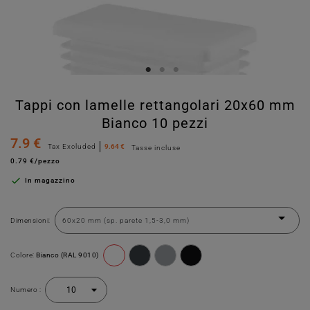
Tappi con lamelle rettangolari 20x60 mm
Bianco 10 pezzi
7.9 €
Tax Excluded
9.64 €
Tasse incluse
0.79 €/pezzo

In magazzino
Dimensioni:
Colore:
Bianco (RAL 9010)
Numero :