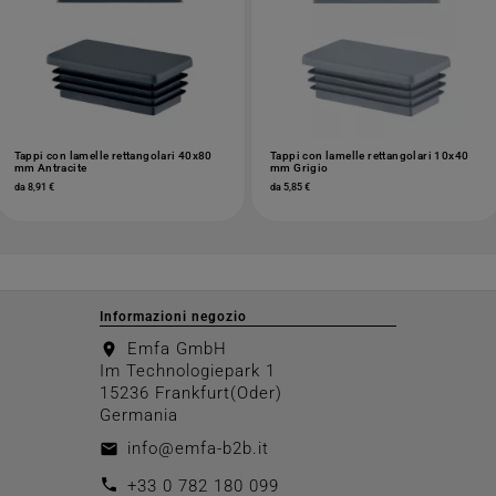
Tappi con lamelle rettangolari 40x80
Tappi con lamelle rettangolari 10x40
mm Antracite
mm Grigio
da 8,91 €
da 5,85 €
Informazioni negozio
Emfa GmbH
location_on
Im Technologiepark 1
15236 Frankfurt(Oder)
Germania
info@emfa-b2b.it
email
call
+33 0 782 180 099