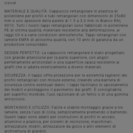
visiva!
MATERIALE E QUALITÀ: Cappuccio rettangolare in plastica di
polietilene per profili e tubi rettangolari con dimensioni di 25x80
mm e uno spessore della parete di 1.5 a 3.0 mm in Bianco RAL
9010. Tutti i nostri tappi rettangolari sono fabbricati in polietilene
PE di ottima qualità, materiale resistente alla deformazione, ai
raggi UV e a varie condizioni atmosferiche. Tappi rettangolari con
lamelle EMFA di altissima qualità, con 10 anni di garanzia da un
produttore consolidato.
DESIGN PERFETTO: La cappuccio rettangolare è stato progettato
con grande attenzione per la parte superiore, con angoli
perfettamente arrotondati e una superficie opaca resistente ai
graffi che si adatta esteticamente a diversi materiali.
SICUREZZA: Il tappo offre protezione per le estremità taglienti dei
profili rettangolari con misure esterne, creando una barriera di
sicurezza contro eventuali danni. I tappi facilitano lo spostamento
dei mobili e proteggono il pavimento dai graffi. È consigliabile,
per superfici morbide, l'uso opzionale di un feltro o di una gomma
antiscivolo.
MONTAGGIO E UTILIZZO: Facile e stabile montaggio grazie a tre
lamelle, senza l'uso di colla, semplicemente premendo o battendo.
Questi tappi sono adatti per costruzioni di profili in acciaio,
alluminio e plastica, per sistemi di recinzione, macchinari,
attrezzature, mobili, attrezzature da gioco e altri elementi di
architettura di giardini.