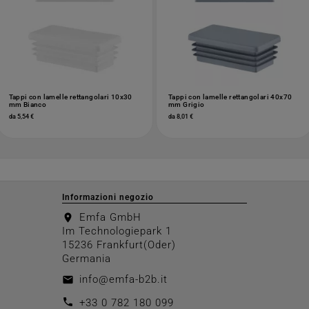
Tappi con lamelle rettangolari 10x30
Tappi con lamelle rettangolari 40x70
mm Bianco
mm Grigio
da 5,54 €
da 8,01 €
Informazioni negozio
Emfa GmbH
location_on
Im Technologiepark 1
15236 Frankfurt(Oder)
Germania
info@emfa-b2b.it
email
call
+33 0 782 180 099