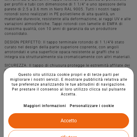
per profili e tubi con dimensione di 1 1/4" e uno spessore della
parete di 2.5 a 3.6 mm in Nero RAL 9005. Tutti i nostri tappi
rotondi sono realizzati in PE polietilene di alta qualità, un
materiale durevole, resistente alla deformazione, ai raggi UV e alle
variazioni atmosferiche. Tappi rotondi con lamelle di EMFA di
massima qualità, con 10 anni di garanzia da un produttore
consolidato.
DESIGN PERFETTO: Il tappo terminale rotondo di 1 1/4"è stato
curato nel design della parte superiore coprente, con angoli
arrotondati e una superficie opaca resistente ai graffi che si
integra sia strutturalmente sia cromaticamente con altri materiali.
SICUREZZA: Il tappo di chiusura protegge le estremità affilate dei
profili rotondi di X mm, fornendo una barriera di sicurezza contro
Questo sito utilizza cookie propri e di terze parti per
i danneggiamenti. I tappi agevolano lo spostamento dei mobili e
migliorare i nostri servizi. E mostrare pubblicità relativa alle
proteggono il pavimento da graffi. Si consiglia l'applicazione
tue preferenze analizzando le tue abitudini di navigazione.
facoltativa del tappo su superfici morbide con feltro o gomma
Per prestare il consenso al loro utilizzo clicca sul pulsante
antiscivolo.
Accetta.
MONTAGGIO E USO: Grazie alle tre lamelle, il montaggio è
semplice e stabile senza l'uso di adesivi, è sufficiente premere o
Maggiori informazioni
Personalizzare i cookie
colpire per inserirlo. Sono ideali per strutture di profili in acciaio,
alluminio e plastica, sistemi di recinzione, macchinari,
attrezzature, mobili, attrezzature da parco giochi e altri elementi
Accetto
di arredo per giardini.