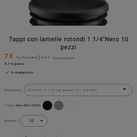
Tappi con lamelle rotondi 1 1/4"Nero 10
pezzi
7 €
Tax Excluded
8.54 €
Tasse incluse
0.7 €/pezzo

In magazzino
Dimensioni:
Colore:
Nero (RAL 9005)
Numero :