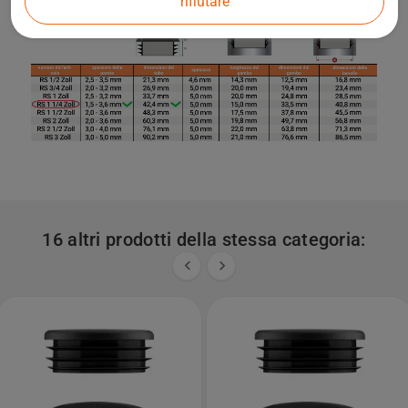
rifiutare
16 altri prodotti della stessa categoria:

