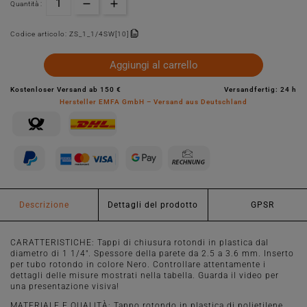
Quantità :
Codice articolo:
ZS_1_1/4SW[10]
Aggiungi al carrello
Kostenloser Versand ab 150 €
Versandfertig: 24 h
Hersteller EMFA GmbH – Versand aus Deutschland
Descrizione
Dettagli del prodotto
GPSR
CARATTERISTICHE: Tappi di chiusura rotondi in plastica dal
diametro di 1 1/4". Spessore della parete da 2.5 a 3.6 mm. Inserto
per tubo rotondo in colore Nero. Controllare attentamente i
dettagli delle misure mostrati nella tabella. Guarda il video per
una presentazione visiva!
MATERIALE E QUALITÀ: Tappo rotondo in plastica di polietilene