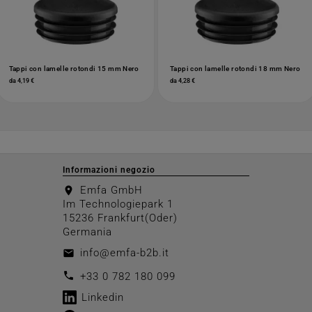
Tappi con lamelle rotondi 15 mm Nero
Tappi con lamelle rotondi 18 mm Nero
da 4,19 €
da 4,28 €
Informazioni negozio
Emfa GmbH
location_on
Im Technologiepark 1
15236 Frankfurt(Oder)
Germania
info@emfa-b2b.it
email
call
+33 0 782 180 099
Linkedin