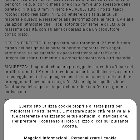
per profili e tubi con dimensione di 25 mm e uno spessore della
parete di 1.0 a 2.0 mm in Nero RAL 9005. Tutti i nostri tappi
rotondi sono realizzati in PE polietilene di alta qualità, un
materiale durevole, resistente alla deformazione, ai raggi UV e alle
variazioni atmosferiche. Tappi rotondi con lamelle di EMFA di
massima qualità, con 10 anni di garanzia da un produttore
consolidato.
DESIGN PERFETTO: Il tappo terminale rotondo di 25 mm è stato
curato nel design della parte superiore coprente, con angoli
arrotondati e una superficie opaca resistente ai graffi che si
integra sia strutturalmente sia cromaticamente con altri materiali.
SICUREZZA: Il tappo di chiusura protegge le estremità affilate dei
profili rotondi di X mm, fornendo una barriera di sicurezza contro
i danneggiamenti. I tappi agevolano lo spostamento dei mobili e
proteggono il pavimento da graffi. Si consiglia l'applicazione
facoltativa del tappo su superfici morbide con feltro o gomma
antiscivolo.
MONTAGGIO E USO: Grazie alle tre lamelle, il montaggio è
semplice e stabile senza l'uso di adesivi, è sufficiente premere o
Questo sito utilizza cookie propri e di terze parti per
colpire per inserirlo. Sono ideali per strutture di profili in acciaio,
migliorare i nostri servizi. E mostrare pubblicità relativa alle
alluminio e plastica, sistemi di recinzione, macchinari,
tue preferenze analizzando le tue abitudini di navigazione.
attrezzature, mobili, attrezzature da parco giochi e altri elementi
Per prestare il consenso al loro utilizzo clicca sul pulsante
di arredo per giardini.
Accetta.
Maggiori informazioni
Personalizzare i cookie