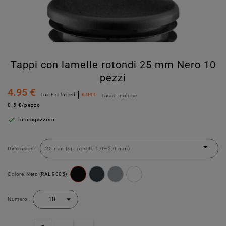
Tappi con lamelle rotondi 25 mm Nero 10
pezzi
4.95 €
Tax Excluded
6.04 €
Tasse incluse
0.5 €/pezzo

In magazzino
Dimensioni:
Colore:
Nero (RAL 9005)
Numero :