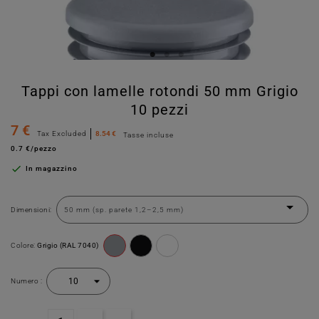
Tappi con lamelle rotondi 50 mm Grigio
10 pezzi
7 €
Tax Excluded
8.54 €
Tasse incluse
0.7 €/pezzo

In magazzino
Dimensioni:
Colore:
Grigio (RAL 7040)
Numero :