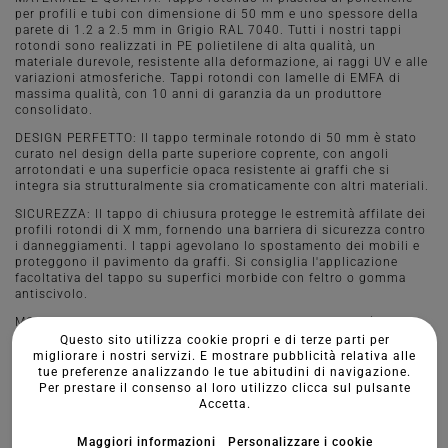
per profili e tubi con dimensione di 50 mm e uno spessore della
parete di 1.2 a 2.5 mm in Grigio RAL 7040. Tutti i nostri tappi
rotondi sono realizzati in PE polietilene di alta qualità, un
materiale durevole, resistente alla deformazione, ai raggi UV e alle
variazioni atmosferiche. Tappi rotondi con lamelle di EMFA di
massima qualità, con 10 anni di garanzia da un produttore
consolidato.
DESIGN PERFETTO: Il tappo terminale rotondo di 50 mm è stato
curato nel design della parte superiore coprente, con angoli
arrotondati e una superficie opaca resistente ai graffi che si
integra sia strutturalmente sia cromaticamente con altri materiali.
SICUREZZA: Il tappo di chiusura protegge le estremità affilate dei
profili rotondi di X mm, fornendo una barriera di sicurezza contro
i danneggiamenti. I tappi agevolano lo spostamento dei mobili e
proteggono il pavimento da graffi. Si consiglia l'applicazione
facoltativa del tappo su superfici morbide con feltro o gomma
antiscivolo.
MONTAGGIO E USO: Grazie alle tre lamelle, il montaggio è
semplice e stabile senza l'uso di adesivi, è sufficiente premere o
Questo sito utilizza cookie propri e di terze parti per
colpire per inserirlo. Sono ideali per strutture di profili in acciaio,
migliorare i nostri servizi. E mostrare pubblicità relativa alle
alluminio e plastica, sistemi di recinzione, macchinari,
tue preferenze analizzando le tue abitudini di navigazione.
attrezzature, mobili, attrezzature da parco giochi e altri elementi
Per prestare il consenso al loro utilizzo clicca sul pulsante
di arredo per giardini.
Accetta.
Maggiori informazioni
Personalizzare i cookie