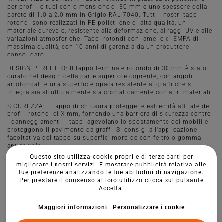
per profili e tubi con dimensione di 30 mm e uno spessore della
parete di 1.0 a 2.0 mm in Grigio RAL 7040. Tutti i nostri tappi
rotondi sono realizzati in PE polietilene di alta qualità, un
materiale durevole, resistente alla deformazione, ai raggi UV e alle
variazioni atmosferiche. Tappi rotondi con lamelle di EMFA di
massima qualità, con 10 anni di garanzia da un produttore
consolidato.
DESIGN PERFETTO: Il tappo terminale rotondo di 30 mm è stato
curato nel design della parte superiore coprente, con angoli
arrotondati e una superficie opaca resistente ai graffi che si
integra sia strutturalmente sia cromaticamente con altri materiali.
SICUREZZA: Il tappo di chiusura protegge le estremità affilate dei
profili rotondi di X mm, fornendo una barriera di sicurezza contro
i danneggiamenti. I tappi agevolano lo spostamento dei mobili e
proteggono il pavimento da graffi. Si consiglia l'applicazione
facoltativa del tappo su superfici morbide con feltro o gomma
antiscivolo.
Questo sito utilizza cookie propri e di terze parti per
MONTAGGIO E USO: Grazie alle tre lamelle, il montaggio è
migliorare i nostri servizi. E mostrare pubblicità relativa alle
semplice e stabile senza l'uso di adesivi, è sufficiente premere o
tue preferenze analizzando le tue abitudini di navigazione.
colpire per inserirlo. Sono ideali per strutture di profili in acciaio,
Per prestare il consenso al loro utilizzo clicca sul pulsante
alluminio e plastica, sistemi di recinzione, macchinari,
Accetta.
attrezzature, mobili, attrezzature da parco giochi e altri elementi
di arredo per giardini.
Maggiori informazioni
Personalizzare i cookie