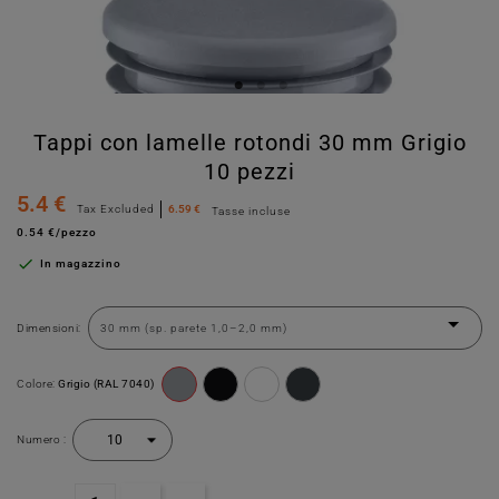
Tappi con lamelle rotondi 30 mm Grigio
10 pezzi
5.4 €
Tax Excluded
6.59 €
Tasse incluse
0.54 €/pezzo

In magazzino
Dimensioni:
Colore:
Grigio (RAL 7040)
Numero :