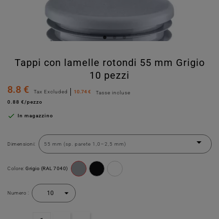
Tappi con lamelle rotondi 55 mm Grigio
10 pezzi
8.8 €
Tax Excluded
10.74 €
Tasse incluse
0.88 €/pezzo

In magazzino
Dimensioni:
Colore:
Grigio (RAL 7040)
Numero :