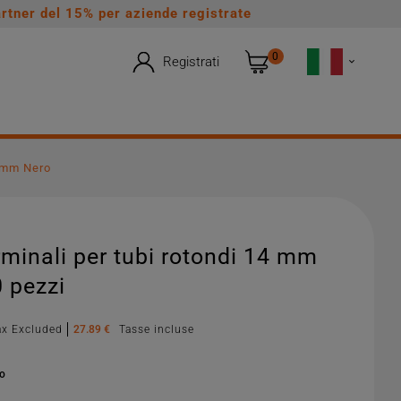
rtner del 15% per aziende registrate
0
Registrati

4 mm Nero
rminali per tubi rotondi 14 mm
 pezzi
ax Excluded
27.89 €
Tasse incluse
no