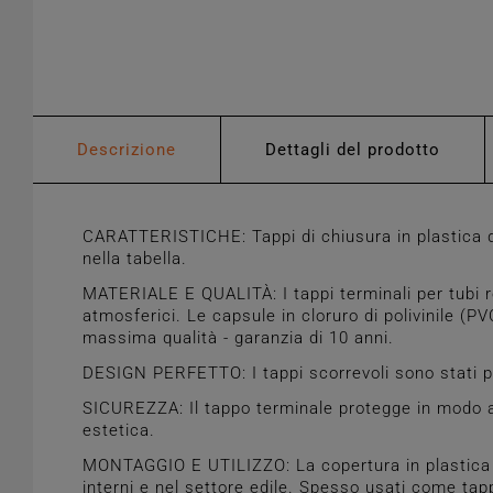
Descrizione
Dettagli del prodotto
CARATTERISTICHE: Tappi di chiusura in plastica d
nella tabella.
MATERIALE E QUALITÀ: I tappi terminali per tubi rot
atmosferici. Le capsule in cloruro di polivinile (PV
massima qualità - garanzia di 10 anni.
DESIGN PERFETTO: I tappi scorrevoli sono stati pr
SICUREZZA: Il tappo terminale protegge in modo aff
estetica.
MONTAGGIO E UTILIZZO: La copertura in plastica chiud
interni e nel settore edile. Spesso usati come tap