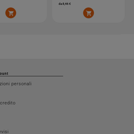
da 8,46 €


count
zioni personali
 credito
vvisi