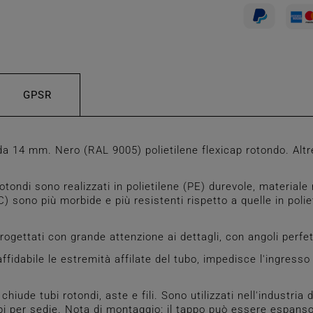
GPSR
a 14 mm. Nero (RAL 9005) polietilene flexicap rotondo. Al
ondi sono realizzati in polietilene (PE) durevole, materiale r
C) sono più morbide e più resistenti rispetto a quelle in polie
ogettati con grande attenzione ai dettagli, con angoli perfe
idabile le estremità affilate del tubo, impedisce l'ingresso 
e tubi rotondi, aste e fili. Sono utilizzati nell'industria de
pi per sedie. Nota di montaggio: il tappo può essere espanso 