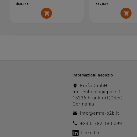
da 8,37 €
da 7,83 €


Informazioni negozio
Emfa GmbH
location_on
Im Technologiepark 1
15236 Frankfurt(Oder)
Germania
info@emfa-b2b.it
email
call
+33 0 782 180 099
Linkedin