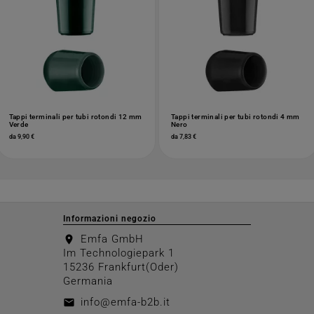
Tappi terminali per tubi rotondi 12 mm
Tappi terminali per tubi rotondi 4 mm
Verde
Nero
da 9,90 €
da 7,83 €
Informazioni negozio
Emfa GmbH
location_on
Im Technologiepark 1
15236 Frankfurt(Oder)
Germania
info@emfa-b2b.it
email