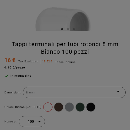
Tappi terminali per tubi rotondi 8 mm
Bianco 100 pezzi
16 €
Tax Excluded
19.52 €
Tasse incluse
0.16 €/pezzo

In magazzino
Dimensioni:
Colore:
Bianco (RAL 9010)
Numero :