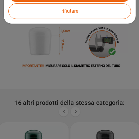
rifiutare
16 altri prodotti della stessa categoria:

