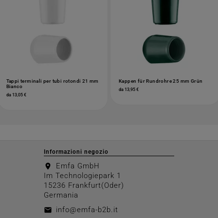
Tappi terminali per tubi rotondi 21 mm
Kappen für Rundrohre 25 mm Grün
Bianco
da 13,95 €
da 13,05 €
Informazioni negozio
Emfa GmbH
location_on
Im Technologiepark 1
15236 Frankfurt(Oder)
Germania
info@emfa-b2b.it
email