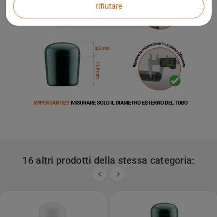
rifiutare
16 altri prodotti della stessa categoria:

