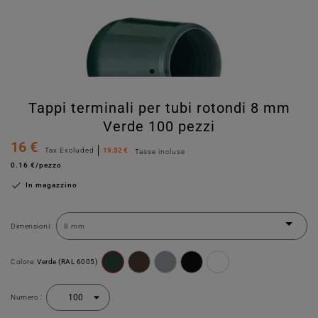
Tappi terminali per tubi rotondi 8 mm
Verde 100 pezzi
16 €
Tax Excluded
19.52 €
Tasse incluse
0.16 €/pezzo

In magazzino
Dimensioni:
Colore:
Verde (RAL 6005)
Numero :