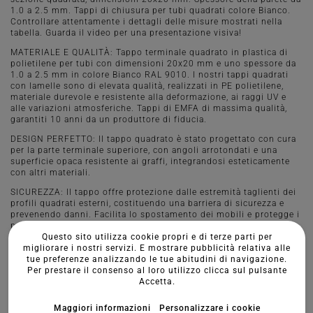
1.0 a 2.5 mm. Tappi di chiusura per tubi quadrati colore Bianco.
Controllare attentamente i dettagli delle misure mostrati nella
tabella. Guarda il video per una presentazione visiva!
MATERIALE E QUALITÀ: Tappo terminale quadrato in plastica di
polietilene per tubi con dimensioni 20x20 mm e uno spessore da
1.0 a 2.5 mm in colore Bianco RAL 9010. I nostri tappi quadrati
con lamelle sono di elevata qualità, realizzati in PE polietilene,
materiale durevole e resistente alla deformazione, ai raggi UV e
alle variazioni atmosferiche. Tappi di EMFA di massima qualità,
garantiti 10 anni da un produttore di fiducia.
DESIGN PERFETTO: Il tappo quadrato è stato progettato con cura
per la parte terminale superiore, con angoli arrotondati e una
superficie opaca resistente ai graffi, integrandosi esteticamente
con altri materiali.
SICUREZZA: Il tappo offre protezione dalle estremità taglienti dei
profili quadrati esterni, costituendo una barriera di sicurezza e
prevenendo danni. Facilita lo spostamento dei mobili e protegge i
pavimenti da graffi. Si raccomanda di applicare, opzionalmente,
Questo sito utilizza cookie propri e di terze parti per
un tappo terminale con feltro o gomma antiscivolo su superfici
migliorare i nostri servizi. E mostrare pubblicità relativa alle
delicate.
tue preferenze analizzando le tue abitudini di navigazione.
MONTAGGIO E USO: Montaggio semplice e stabile grazie a tre
Per prestare il consenso al loro utilizzo clicca sul pulsante
lamelle, senza necessità di colla, basta premere o inserire con un
Accetta.
colpo. Adatti per strutture di profili in acciaio, alluminio, plastica,
per sistemi di recinzione, macchine, attrezzature, mobili, giochi
Maggiori informazioni
Personalizzare i cookie
per parchi e altri elementi di arredo urbano e giardino.