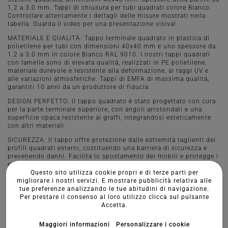
1.2 a 3.0 mm. Tappi di chiusura per tubi quadrati colore Bianco.
Controllare attentamente i dettagli delle misure mostrati nella
tabella. Guarda il video per una presentazione visiva!
MATERIALE E QUALITÀ: Tappo terminale quadrato in plastica di
polietilene per tubi con dimensioni 40x40 mm e uno spessore da
1.2 a 3.0 mm in colore Bianco RAL 9010. I nostri tappi quadrati
con lamelle sono di elevata qualità, realizzati in PE polietilene,
materiale durevole e resistente alla deformazione, ai raggi UV e
alle variazioni atmosferiche. Tappi di EMFA di massima qualità,
garantiti 10 anni da un produttore di fiducia.
DESIGN PERFETTO: Il tappo quadrato è stato progettato con cura
per la parte terminale superiore, con angoli arrotondati e una
superficie opaca resistente ai graffi, integrandosi esteticamente
con altri materiali.
SICUREZZA: Il tappo offre protezione dalle estremità taglienti dei
profili quadrati esterni, costituendo una barriera di sicurezza e
prevenendo danni. Facilita lo spostamento dei mobili e protegge i
pavimenti da graffi. Si raccomanda di applicare, opzionalmente,
Questo sito utilizza cookie propri e di terze parti per
un tappo terminale con feltro o gomma antiscivolo su superfici
migliorare i nostri servizi. E mostrare pubblicità relativa alle
delicate.
tue preferenze analizzando le tue abitudini di navigazione.
MONTAGGIO E USO: Montaggio semplice e stabile grazie a tre
Per prestare il consenso al loro utilizzo clicca sul pulsante
lamelle, senza necessità di colla, basta premere o inserire con un
Accetta.
colpo. Adatti per strutture di profili in acciaio, alluminio, plastica,
per sistemi di recinzione, macchine, attrezzature, mobili, giochi
Maggiori informazioni
Personalizzare i cookie
per parchi e altri elementi di arredo urbano e giardino.