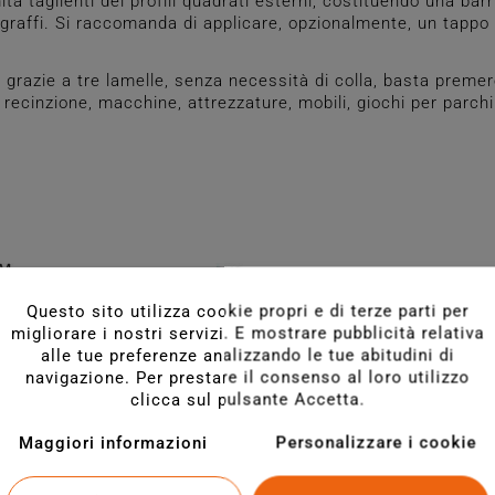
à taglienti dei profili quadrati esterni, costituendo una barr
graffi. Si raccomanda di applicare, opzionalmente, un tappo
zie a tre lamelle, senza necessità di colla, basta premere 
di recinzione, macchine, attrezzature, mobili, giochi per parch
Questo sito utilizza cookie propri e di terze parti per
migliorare i nostri servizi. E mostrare pubblicità relativa
alle tue preferenze analizzando le tue abitudini di
navigazione. Per prestare il consenso al loro utilizzo
clicca sul pulsante Accetta.
Maggiori informazioni
Personalizzare i cookie