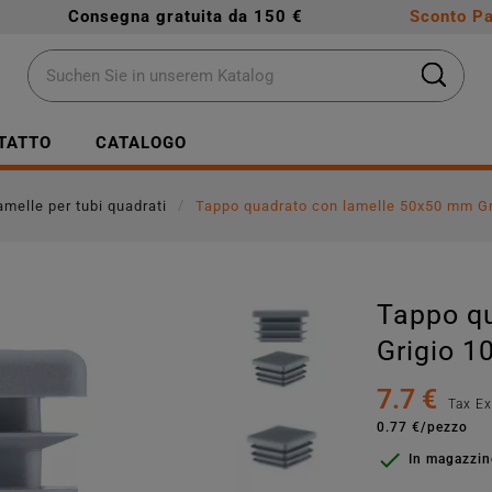
Consegna gratuita da 150 €
Sconto Pa
TATTO
CATALOGO
amelle per tubi quadrati
Tappo quadrato con lamelle 50x50 mm Gr
Tappo q
Grigio 1
7.7 €
Tax E
0.77 €/pezzo

In magazzi