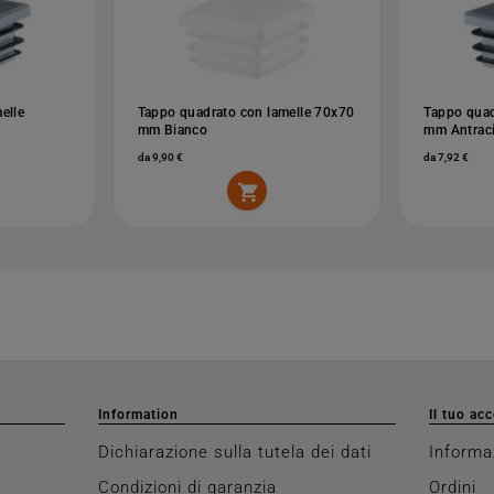
elle
Tappo quadrato con lamelle 70x70
Tappo quad
mm Bianco
mm Antraci
da 9,90 €
da 7,92 €

Information
Il tuo ac
Dichiarazione sulla tutela dei dati
Informa
Condizioni di garanzia
Ordini