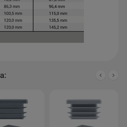
a:

