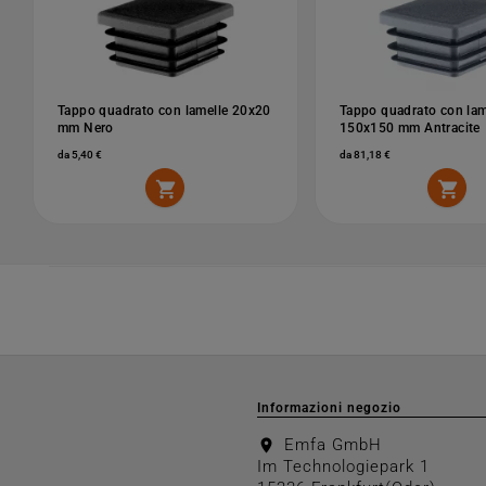
Tappo quadrato con lamelle 20x20
Tappo quadrato con lam
mm Nero
150x150 mm Antracite
da 5,40 €
da 81,18 €


Informazioni negozio
Emfa GmbH
location_on
Im Technologiepark 1