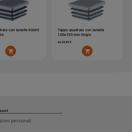
rato con lamelle 60x60
Tappo quadrato con lamelle
te
100x100 mm Grigio
da 28,80 €


count
zioni personali