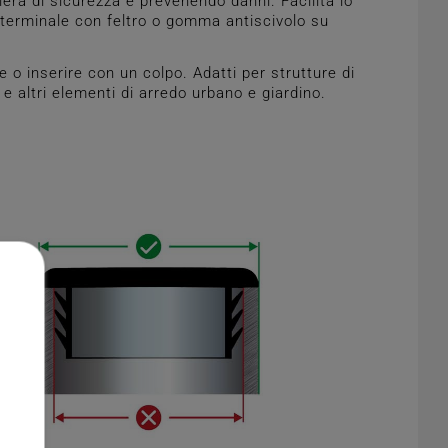
iera di sicurezza e prevenendo danni. Facilita lo
 terminale con feltro o gomma antiscivolo su
o inserire con un colpo. Adatti per strutture di
i e altri elementi di arredo urbano e giardino.