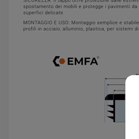
SICUREZZA: Il tappo offre protezione dalle estremit
spostamento dei mobili e protegge i pavimenti da 
superfici delicate.
MONTAGGIO E USO: Montaggio semplice e stabile gra
profili in acciaio, alluminio, plastica, per sistemi 