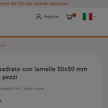
rtner del 15% per aziende registrate
0
Registrati

igio
uadrato con lamelle 50x50 mm
0 pezzi
xcluded
9.39 €
Tasse incluse
no