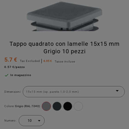
Tappo quadrato con lamelle 15x15 mm
Grigio 10 pezzi
5.7 €
Tax Excluded
6.95 €
Tasse incluse
0.57 €/pezzo

In magazzino
Dimensioni:
Colore:
Grigio (RAL 7040)
Numero :