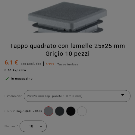
Tappo quadrato con lamelle 25x25 mm
Grigio 10 pezzi
6.1 €
Tax Excluded
7.44 €
Tasse incluse
0.61 €/pezzo

In magazzino
Dimensioni:
Colore:
Grigio (RAL 7040)
Numero :