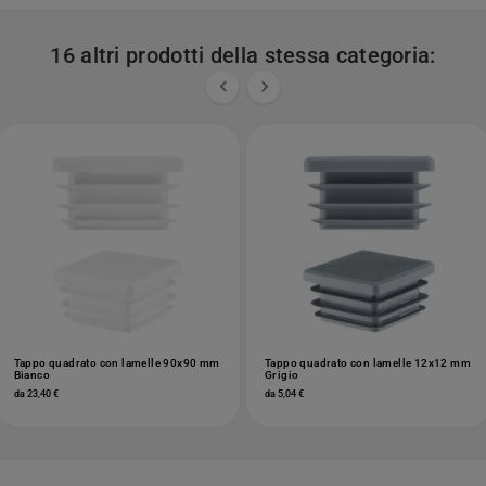
16 altri prodotti della stessa categoria:


Tappo quadrato con lamelle 90x90 mm
Tappo quadrato con lamelle 12x12 mm
Bianco
Grigio
da 23,40 €
da 5,04 €