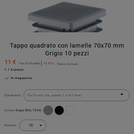
Tappo quadrato con lamelle 70x70 mm
Grigio 10 pezzi
11 €
Tax Excluded
13.42 €
Tasse incluse
1.1 €/pezzo

In magazzino
Dimensioni:
Colore:
Grigio (RAL 7040)
Numero :