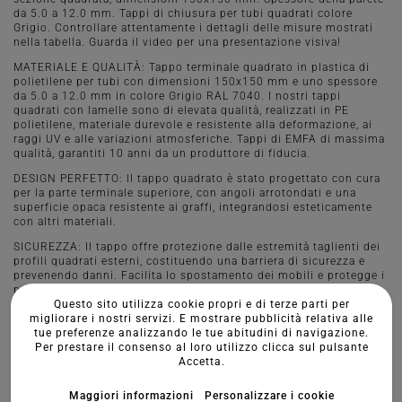
da 5.0 a 12.0 mm. Tappi di chiusura per tubi quadrati colore
Grigio. Controllare attentamente i dettagli delle misure mostrati
nella tabella. Guarda il video per una presentazione visiva!
MATERIALE E QUALITÀ: Tappo terminale quadrato in plastica di
polietilene per tubi con dimensioni 150x150 mm e uno spessore
da 5.0 a 12.0 mm in colore Grigio RAL 7040. I nostri tappi
quadrati con lamelle sono di elevata qualità, realizzati in PE
polietilene, materiale durevole e resistente alla deformazione, ai
raggi UV e alle variazioni atmosferiche. Tappi di EMFA di massima
qualità, garantiti 10 anni da un produttore di fiducia.
DESIGN PERFETTO: Il tappo quadrato è stato progettato con cura
per la parte terminale superiore, con angoli arrotondati e una
superficie opaca resistente ai graffi, integrandosi esteticamente
con altri materiali.
SICUREZZA: Il tappo offre protezione dalle estremità taglienti dei
profili quadrati esterni, costituendo una barriera di sicurezza e
prevenendo danni. Facilita lo spostamento dei mobili e protegge i
pavimenti da graffi. Si raccomanda di applicare, opzionalmente,
Questo sito utilizza cookie propri e di terze parti per
un tappo terminale con feltro o gomma antiscivolo su superfici
migliorare i nostri servizi. E mostrare pubblicità relativa alle
delicate.
tue preferenze analizzando le tue abitudini di navigazione.
MONTAGGIO E USO: Montaggio semplice e stabile grazie a tre
Per prestare il consenso al loro utilizzo clicca sul pulsante
lamelle, senza necessità di colla, basta premere o inserire con un
Accetta.
colpo. Adatti per strutture di profili in acciaio, alluminio, plastica,
per sistemi di recinzione, macchine, attrezzature, mobili, giochi
Maggiori informazioni
Personalizzare i cookie
per parchi e altri elementi di arredo urbano e giardino.