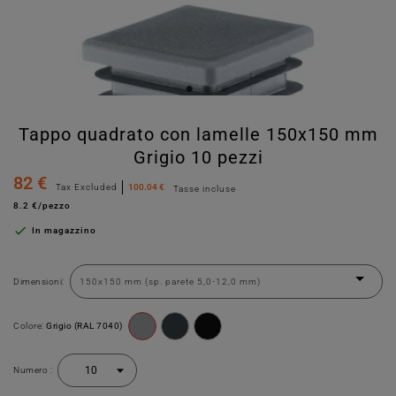
Tappo quadrato con lamelle 150x150 mm
Grigio 10 pezzi
82 €
Tax Excluded
100.04 €
Tasse incluse
8.2 €/pezzo

In magazzino
Dimensioni:
Colore:
Grigio (RAL 7040)
Numero :