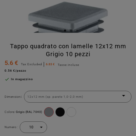
Tappo quadrato con lamelle 12x12 mm
Grigio 10 pezzi
5.6 €
Tax Excluded
6.83 €
Tasse incluse
0.56 €/pezzo

In magazzino
Dimensioni:
Colore:
Grigio (RAL 7040)
Numero :