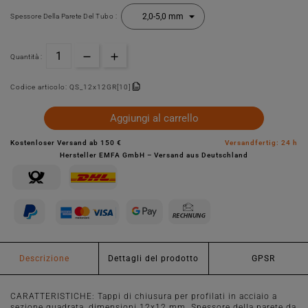
Spessore Della Parete Del Tubo :
Quantità :
Codice articolo:
QS_12x12GR[10]
Aggiungi al carrello
Kostenloser Versand ab 150 €
Versandfertig: 24 h
Hersteller EMFA GmbH – Versand aus Deutschland
Descrizione
Dettagli del prodotto
GPSR
CARATTERISTICHE: Tappi di chiusura per profilati in acciaio a
sezione quadrata, dimensioni 12x12 mm. Spessore della parete da